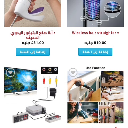
• آلة صنع البتيفور اليدوي
• Wireless hair straighter
الحديثه
810.00
جنيه
431.00
جنيه
إضافة إلى السلة
إضافة إلى السلة
إضافة
إضافة
إلى
إلى
قائمة
قائمة
الرغبات
الرغبات