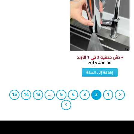
إضافة
إلى
قائمة
الرغبات
• دش حنفية 3 في 1 الترند
490.00
جنيه
إضافة إلى السلة
15
14
13
…
5
4
3
2
1