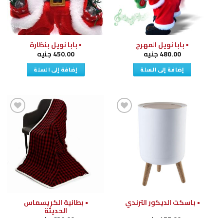
• بابا نويل المهرج
• بابا نويل بنظارة
480.00
جنيه
450.00
جنيه
إضافة إلى السلة
إضافة إلى السلة
إضافة
إضافة
إلى
إلى
قائمة
قائمة
الرغبات
الرغبات
• بطانية الكريسماس
• باسكت الديكور الترندي
الحديثة