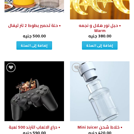
• حبل نور هلال و نجمه
• حلة تحمير بطوط 2 لتر تيفال
Warm
380.00
جنيه
500.00
جنيه
إضافة إلى السلة
إضافة إلى السلة
إضافة
إضافة
إلى
إلى
قائمة
قائمة
الرغبات
الرغبات
• خلاط شحن Mini Juicer
• دراع الالعاب الترند 500 لعبة
420.00
جنيه
590.00
جنيه