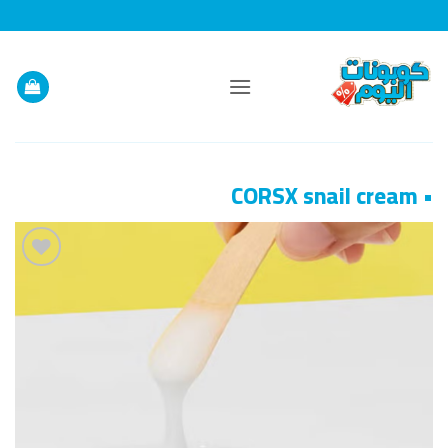
خطي
لمحتوى
• CORSX snail cream
إضافة
إلى
قائمة
الرغبات