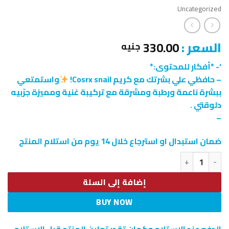
Uncategorized
السعر :
330.00
جنيه
‘- *أفكار للمحتوى:*
– حافظي علي بشرتك مع كريم Cosrx snail!
واستمتعي
ببشرة ناعمة ورطبة ومشرقة مع تركيبة غنية ومميزة جرّبيه
دلوقتي .
–
ضمان استبدال او استرجاع خلال 14 يوم من استلام المنتج
كمية • CORSX snail cream
إضافة إلى السلة
BUY NOW
الدفع عند الاستلام وكمان تقدر تعاين المنتج قبل الاستلام