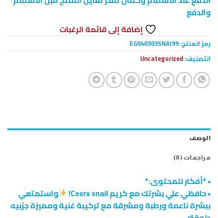
والدفع
إضافة إلى قائمة الرغبات
رمز المنتج:
EG040303SNAI99
التصنيف:
Uncategorized
الوصف
مراجعات (0)
• *أفكار للمحتوى:*
• حافظي علي بشرتك مع كريم Cosrx snail!
واستمتعي
ببشرة ناعمة ورطبة ومشرقة مع تركيبة غنية ومميزة جرّبيه
دلوقتي .