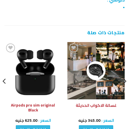
•
منتجات ذات صلة
إضافة
إضافة
إلى
إلى
قائمة
قائمة
الرغبات
الرغبات
Airpods pro sim original
غسالة الاكواب الحديثة
Black
السعر :
345.00
جنيه
السعر :
625.00
جنيه