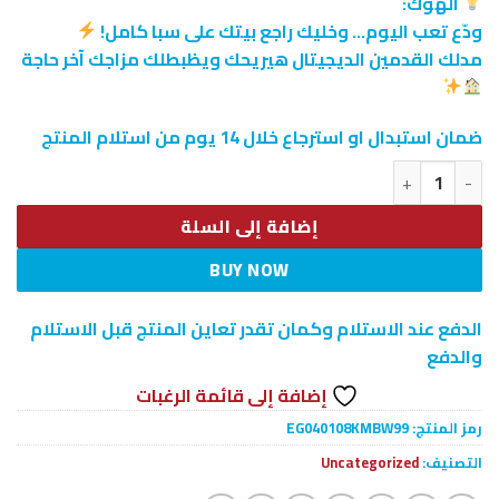
الهوك:
ودّع تعب اليوم… وخليك راجع بيتك على سبا كامل!
مدلك القدمين الديجيتال هيريحك ويظبطلك مزاجك آخر حاجة
ضمان استبدال او استرجاع خلال 14 يوم من استلام المنتج
كمية مدلك القدمين الديجيتال
إضافة إلى السلة
BUY NOW
الدفع عند الاستلام وكمان تقدر تعاين المنتج قبل الاستلام
والدفع
إضافة إلى قائمة الرغبات
رمز المنتج:
EG040108KMBW99
التصنيف:
Uncategorized