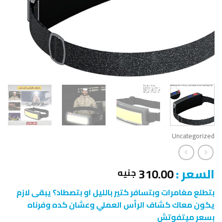
Uncategorized
السعر :
310.00
جنيه
بتطلع مغامرات وبتسافر كتير بالليل او بتصطاد؟ يبقى لازم
يكون معاك كشاف الرأس العملي وعشان كده وفرناه
بسعر ميتفوتش