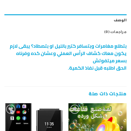
الوصف
مراجعات (0)
بتطلع مغامرات وبتسافر كتير بالليل او بتصطاد؟ يبقى لازم
يكون معاك كشاف الرأس العملي وعشان كده وفرناه
بسعر ميتفوتش
الحق اطلبه قبل نفاذ الكمية.
منتجات ذات صلة
إضافة
إضافة
إلى
إلى
قائمة
قائمة
الرغبات
الرغبات