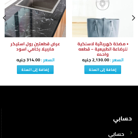
قائمة
قائمة
الرغبات
الرغبات
• مضخة كهربائية لاسلكية
عرض قطعتين رول استيكر
للرضاعة الطبيعية – قطعه
ماربيلا رخامي اسود
واحده
السعر :
2,130.00
جنيه
السعر :
314.00
جنيه
إضافة إلى السلة
إضافة إلى السلة
حسابي
حسابي