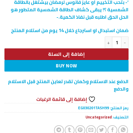
‘- بتحب التخييم أو عايز فانوس لرمضان بيشتغل بالطاقة
الشمسية ؟! يبقى كشاف الطاقة الشمسية المتطور هو
الحل الحق اطلبه قبل نفاذ الكمية.-
ضمان استبدال او استرجاع خلال 14 يوم من استلام المنتج
كمية • كشاف الطاقة الشمسية المتطور 2 في 1
إضافة إلى السلة
BUY NOW
الدفع عند الاستلام وكمان تقدر تعاين المنتج قبل الاستلام
والدفع
إضافة إلى قائمة الرغبات
رمز المنتج:
EG030201TASH99
التصنيف:
Uncategorized