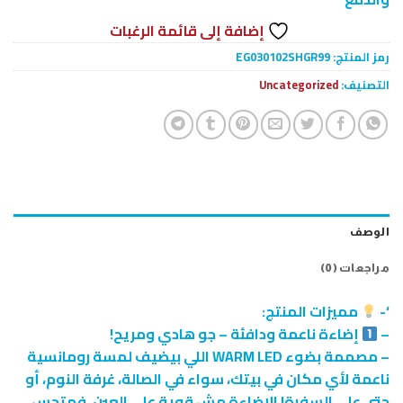
إضافة إلى قائمة الرغبات
رمز المنتج:
EG030102SHGR99
التصنيف:
Uncategorized
الوصف
مراجعات (0)
‘-
مميزات المنتج:
–
إضاءة ناعمة ودافئة – جو هادي ومريح!
– مصممة بضوء WARM LED اللي بيضيف لمسة رومانسية
ناعمة لأي مكان في بيتك، سواء في الصالة، غرفة النوم، أو
حتى على السفرة! الإضاءة مش قوية على العين، فهتحس