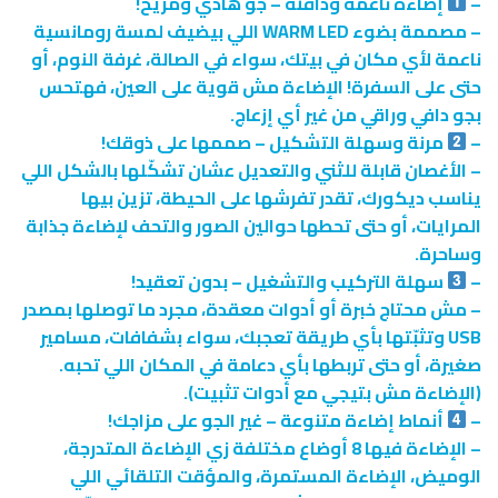
–
إضاءة ناعمة ودافئة – جو هادي ومريح!
– مصممة بضوء WARM LED اللي بيضيف لمسة رومانسية
ناعمة لأي مكان في بيتك، سواء في الصالة، غرفة النوم، أو
حتى على السفرة! الإضاءة مش قوية على العين، فهتحس
بجو دافي وراقي من غير أي إزعاج.
–
مرنة وسهلة التشكيل – صممها على ذوقك!
– الأغصان قابلة للثني والتعديل عشان تشكّلها بالشكل اللي
يناسب ديكورك، تقدر تفرشها على الحيطة، تزين بيها
المرايات، أو حتى تحطها حوالين الصور والتحف لإضاءة جذابة
وساحرة.
–
سهلة التركيب والتشغيل – بدون تعقيد!
– مش محتاج خبرة أو أدوات معقدة، مجرد ما توصلها بمصدر
USB وتثبّتها بأي طريقة تعجبك، سواء بشفافات، مسامير
صغيرة، أو حتى تربطها بأي دعامة في المكان اللي تحبه.
(الإضاءة مش بتيجي مع أدوات تثبيت).
–
أنماط إضاءة متنوعة – غير الجو على مزاجك!
– الإضاءة فيها 8 أوضاع مختلفة زي الإضاءة المتدرجة،
الوميض، الإضاءة المستمرة، والمؤقت التلقائي اللي