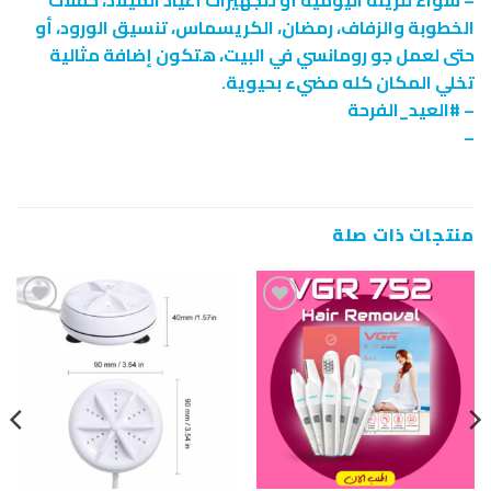
– سواء للزينة اليومية أو لتجهيزات أعياد الميلاد، حفلات
الخطوبة والزفاف، رمضان، الكريسماس، تنسيق الورود، أو
حتى لعمل جو رومانسي في البيت، هتكون إضافة مثالية
تخلي المكان كله مضيء بحيوية.
– #العيد_الفرحة
–
منتجات ذات صلة
إضافة
إضافة
إلى
إلى
قائمة
قائمة
الرغبات
الرغبات