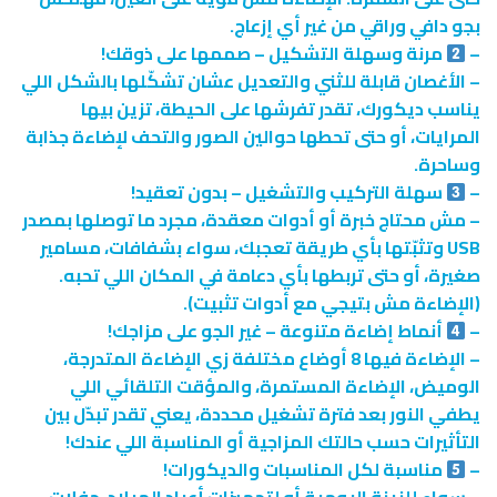
بجو دافي وراقي من غير أي إزعاج.
–
مرنة وسهلة التشكيل – صممها على ذوقك!
– الأغصان قابلة للثني والتعديل عشان تشكّلها بالشكل اللي
يناسب ديكورك، تقدر تفرشها على الحيطة، تزين بيها
المرايات، أو حتى تحطها حوالين الصور والتحف لإضاءة جذابة
وساحرة.
–
سهلة التركيب والتشغيل – بدون تعقيد!
– مش محتاج خبرة أو أدوات معقدة، مجرد ما توصلها بمصدر
USB وتثبّتها بأي طريقة تعجبك، سواء بشفافات، مسامير
صغيرة، أو حتى تربطها بأي دعامة في المكان اللي تحبه.
(الإضاءة مش بتيجي مع أدوات تثبيت).
–
أنماط إضاءة متنوعة – غير الجو على مزاجك!
– الإضاءة فيها 8 أوضاع مختلفة زي الإضاءة المتدرجة،
الوميض، الإضاءة المستمرة، والمؤقت التلقائي اللي
يطفي النور بعد فترة تشغيل محددة، يعني تقدر تبدّل بين
التأثيرات حسب حالتك المزاجية أو المناسبة اللي عندك!
–
مناسبة لكل المناسبات والديكورات!