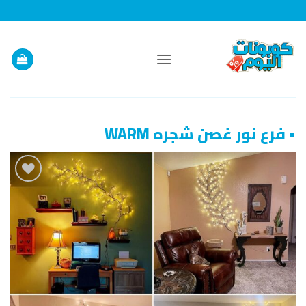
خطي
لمحتوى
• فرع نور غصن شجره WARM
إضافة
إلى
قائمة
الرغبات