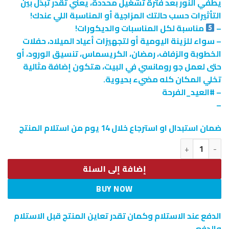
يطفي النور بعد فترة تشغيل محددة، يعني تقدر تبدّل بين
التأثيرات حسب حالتك المزاجية أو المناسبة اللي عندك!
–
مناسبة لكل المناسبات والديكورات!
– سواء للزينة اليومية أو لتجهيزات أعياد الميلاد، حفلات
الخطوبة والزفاف، رمضان، الكريسماس، تنسيق الورود، أو
حتى لعمل جو رومانسي في البيت، هتكون إضافة مثالية
تخلي المكان كله مضيء بحيوية.
– #العيد_الفرحة
–
ضمان استبدال او استرجاع خلال 14 يوم من استلام المنتج
كمية • فرع نور غصن شجره WARM
إضافة إلى السلة
BUY NOW
الدفع عند الاستلام وكمان تقدر تعاين المنتج قبل الاستلام
والدفع