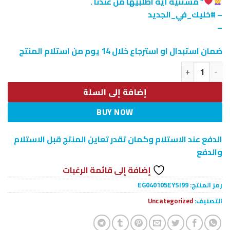
” مستنيه أيه اطلبيها من عندنا .
– #خليك_في_الجديد
–
ضمان استبدال او استرجاع خلال 14 يوم من استلام المنتج
كمية • " فرشاة تنظيف الجسم و الاستحمام 4 في 1"
إضافة إلى السلة
BUY NOW
الدفع عند الاستلام وكمان تقدر تعاين المنتج قبل الاستلام
والدفع
إضافة إلى قائمة الرغبات
رمز المنتج:
EG040105EYSI99
التصنيف:
Uncategorized