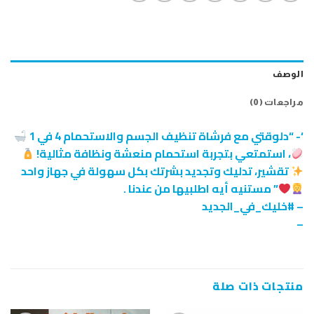
الوصف
مراجعات (0)
‘- “دلوقتي مع فرشاة تنظيف الجسم والاستحمام 4 في 1
، استمتعي بتجربة استحمام منعشة ونظافة مثالية!
تقشير، تدليك وتجديد بشرتك بكل سهولة في جهاز واحد
” مستنيه أيه اطلبيها من عندنا .
– #خليك_في_الجديد
–
منتجات ذات صلة