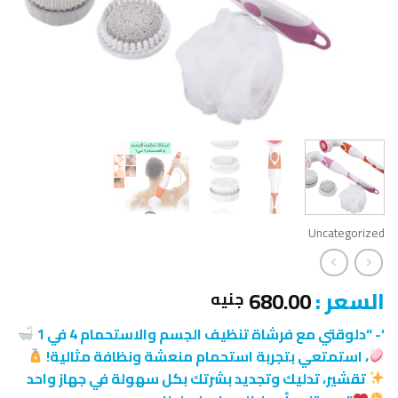
Uncategorized
السعر :
680.00
جنيه
‘- “دلوقتي مع فرشاة تنظيف الجسم والاستحمام 4 في 1
، استمتعي بتجربة استحمام منعشة ونظافة مثالية!
تقشير، تدليك وتجديد بشرتك بكل سهولة في جهاز واحد