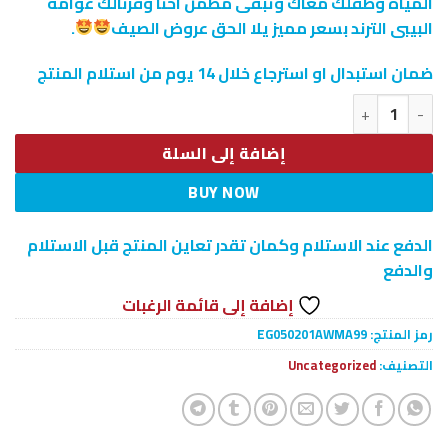
المياه وطفلك معاك وتبقى مطمن احنا وفرنالك عوامة
البيبى الترند بسعر مميز يلا الحق عروض الصيف
.
ضمان استبدال او استرجاع خلال 14 يوم من استلام المنتج
كمية عوامة البيبى الترند
إضافة إلى السلة
BUY NOW
الدفع عند الاستلام وكمان تقدر تعاين المنتج قبل الاستلام
والدفع
إضافة إلى قائمة الرغبات
رمز المنتج:
EG050201AWMA99
التصنيف:
Uncategorized