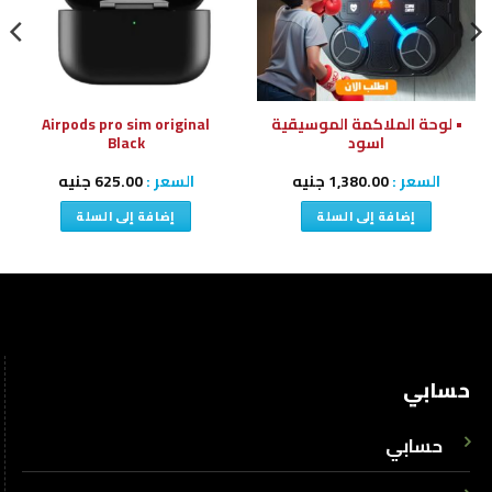
• لوحة الملاكمة الموسيقية
Airpods pro sim original
اسود
Black
السعر :
1,380.00
جنيه
السعر :
625.00
جنيه
إضافة إلى السلة
إضافة إلى السلة
حسابي
حسابي