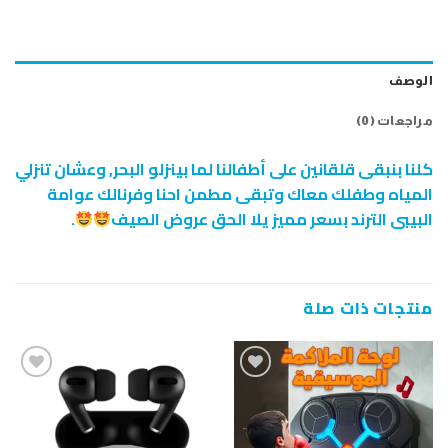
الوصف
مراجعات (0)
كلنا بنبقى قلقانين على أطفالنا لما بينزلو البحر, وعشان تنزلي
المياه وطفلك معاك وتبقى مطمن احنا وفرنالك عوامة
البيبى الترند بسعر مميز يلا الحق عروض الصيف
.
منتجات ذات صلة
إضافة
إضافة
إلى
إلى
قائمة
قائمة
الرغبات
الرغبات