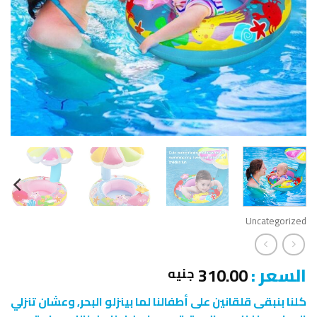
Uncategorized
السعر :
310.00
جنيه
كلنا بنبقى قلقانين على أطفالنا لما بينزلو البحر, وعشان تنزلي