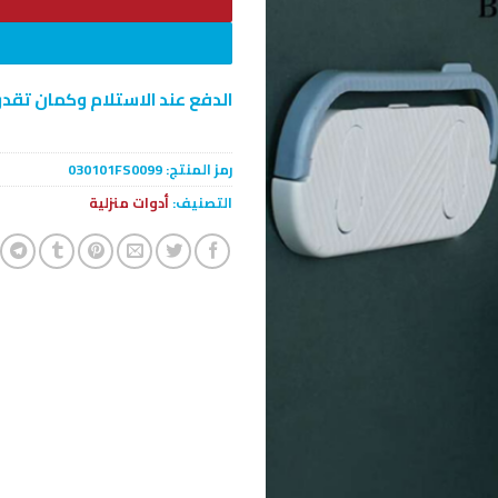
الدفع عند الاستلام وكمان تقدر
رمز المنتج:
030101FS0099
التصنيف:
أدوات منزلية