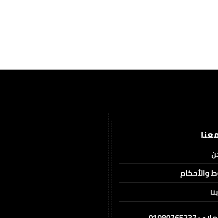
عنا
ن
ط والأحكام
نا
0108076523