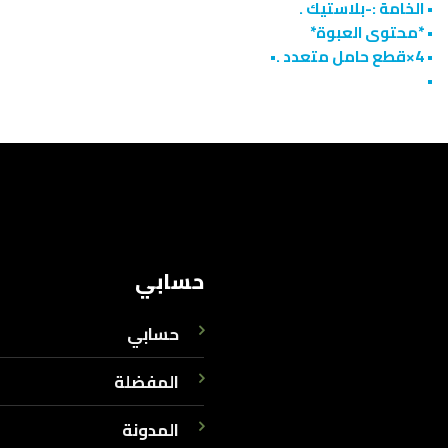
• الخامة :-بلاستيك .
• *محتوى العبوة*
• 4×قطع حامل متعدد .•
•
حسابي
حسابي
المفضلة
المدونة