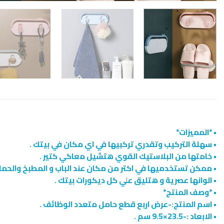
• *المميزات*
• سهلة التركيب وتقدري تركبيها في اي مكان في بيتك .
• خامتها من البلاستيك القوي هتشيل معاكي كتير .
• ممكن تستخدميها في اكتر من مكان عند الباب و المطبخ والحما
• الوانها عصرية و هتليق علي كل ديكورات بيتك .
• *وصف المنتج*
• اسم المنتج:-عرض اربع قطع حامل متعدد الوظائف .
• الابعاد :-23.5×9.5 سم .