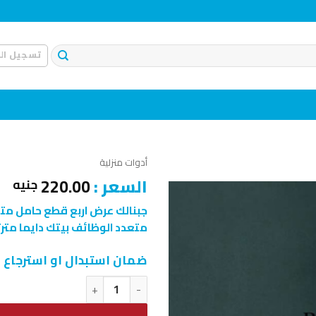
تسجيل ال
أدوات منزلية
السعر :
220.00
جنيه
جبنالك عرض اربع قطع حامل مت
متعدد الوظائف بيتك دايما مترت
إضافة
إلى
قائمة
ضمان استبدال او استرجاع خلال 14 يوم من استلا
الرغبات
كمية عرض اربع قطع حامل متعدد