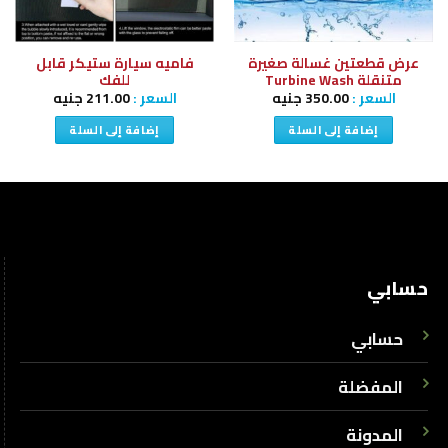
عرض قطعتين غسالة صغيرة
فاميه سيارة ستيكر قابل
متنقلة Turbine Wash
للفك
السعر :
350.00
جنيه
السعر :
211.00
جنيه
إضافة إلى السلة
إضافة إلى السلة
حسابي
حسابي
المفضلة
المدونة