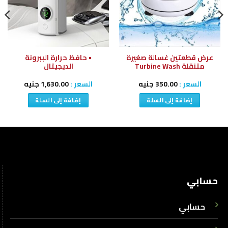
عرض قطعتين غسالة صغيرة
• حافظ حرارة الببرونة
متنقلة Turbine Wash
الديجيتال
السعر :
350.00
جنيه
السعر :
1,630.00
جنيه
إضافة إلى السلة
إضافة إلى السلة
حسابي
حسابي