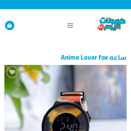
خطي
لمحتوى
ساعه Anime Lover fox
إضافة
إلى
قائمة
الرغبات