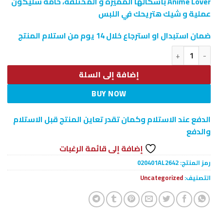
Anime Lover بأشكالها المميزة و المختلفة، خامة سليكون
عملية و شيك هتريحك في اللبس
ضمان استبدال او استرجاع خلال 14 يوم من استلام المنتج
كمية ساعه Anime Lover fox
إضافة إلى السلة
BUY NOW
الدفع عند الاستلام وكمان تقدر تعاين المنتج قبل الاستلام
والدفع
إضافة إلى قائمة الرغبات
رمز المنتج:
020401AL2642
التصنيف:
Uncategorized