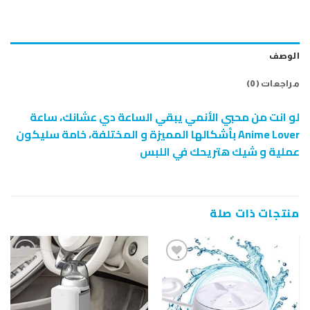
الوصف
مراجعات (0)
لو انت من محبي الأنمي يبقي الساعة دي عشانك، ساعة
Anime Lover بأشكالها المميزة و المختلفة، خامة سليكون
عملية و شيك هتريحك في اللبس
منتجات ذات صلة
إضافة
إضافة
إلى
إلى
قائمة
قائمة
الرغبات
الرغبات