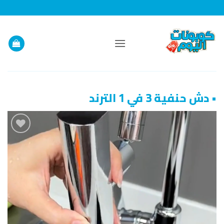
خطي
لمحتوى
• دش حنفية 3 في 1 الترند
إضافة
إلى
قائمة
الرغبات