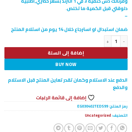
وفرنالك دش حنفية 3 في 1 الترند بسعر حصري,اطلبيه
دلوقتي قبل الكمية ما تخلص.
–
ضمان استبدال او استرجاع خلال 14 يوم من استلام المنتج
كمية • دش حنفية 3 في 1 الترند
إضافة إلى السلة
BUY NOW
الدفع عند الاستلام وكمان تقدر تعاين المنتج قبل الاستلام
والدفع
إضافة إلى قائمة الرغبات
رمز المنتج:
EG030402TEDS99
التصنيف:
Uncategorized