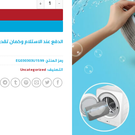
كمية حقيبه تنظيف الاحذيه
الدفع عند الاستلام وكمان تقدر
رمز المنتج:
EG030303U1S99
التصنيف:
Uncategorized