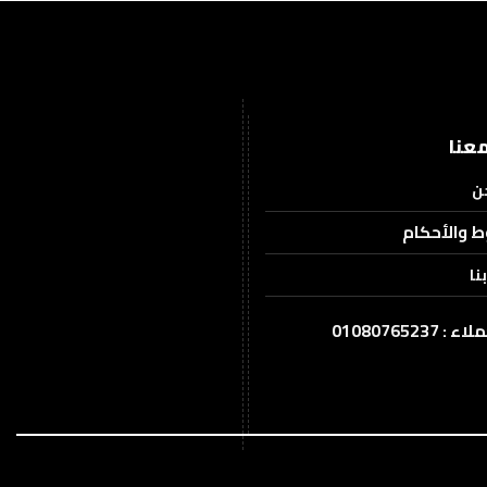
عنا
ن
ط والأحكام
نا
0108076523