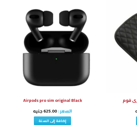
إضافة
إضافة
إلى
إلى
قائمة
قائمة
الرغبات
الرغبات
رى فوم
Airpods pro sim original Black
السعر :
625.00
جنيه
إضافة إلى السلة