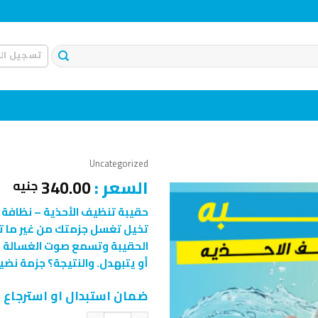
تسجيل ال
Uncategorized
السعر :
340.00
جنيه
حقيبة تنظيف الأحذية – نظافة
تخيل تغسل جزمتك من غير ما توس
إضافة
إلى
الحقيبة وتسمع صوت الغسالة ش
قائمة
أو يتبهدل. والنتيجة؟ جزمة نضي
الرغبات
ضمان استبدال او استرجاع خلال 14 يوم من استلا