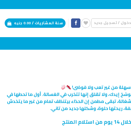
دخول / تسجيل جديد
سلة المشتريات /
0.00
جنيه
 سهلة من غير تعب ولا فوضى!
ّخ إيدك، ولا تقلق إنها تتخرب في الغسالة. أول ما تحطها في
غالة، تبقى مطمن إن الحذاء بيتنظف تمام من غير ما يتخدش
فة، ريحتها حلوة، وشكلها جديد من تاني.
م المنتج