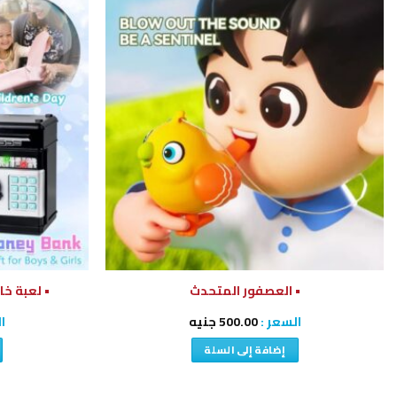
إضافة
إلى
قائمة
الرغبات
• العصفور المتحدث
• لعبة خا
السعر :
500.00
جنيه
ا
إضافة إلى السلة