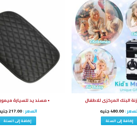
إضافة
إلى
قائمة
الرغبات
زنة البنك المركزى للاطفال
• مسند يد للسيارة ميمو
لسعر :
480.00
جنيه
السعر :
217.00
جنيه
إضافة إلى السلة
إضافة إلى السلة