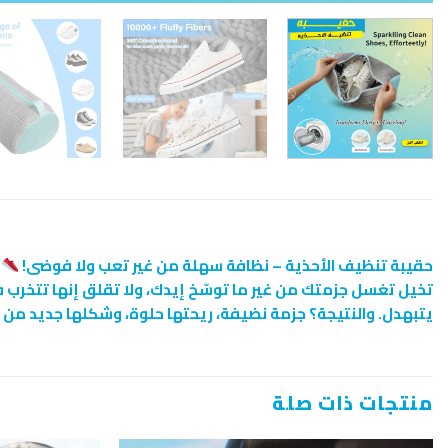
حقيبة تنظيف الأحذية – نظافة سهلة من غير تعب ولا فوضى!
تخيل تغسل جزمتك من غير ما توسّخ إيدك، ولا تقلق إنها تتخرب
يتبهدل. والنتيجة؟ جزمة نضيفة، ريحتها حلوة، وشكلها جديد من ت
منتجات ذات صلة